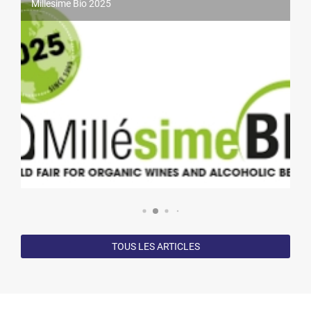
Millesime Bio 2025
Concours International des Vins de Lyon
Fermeture estivale du domaine
Concours Mondiale des Féminalises
TOUS LES ARTICLES