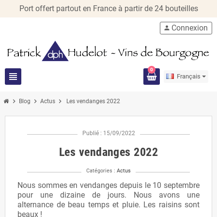
Port offert partout en France à partir de 24 bouteilles
Connexion
person
0
view_headline
Français
chevron_right
chevron_right
chevron_right
Blog
Actus
Les vendanges 2022
Publié : 15/09/2022
Les vendanges 2022
Catégories :
Actus
Nous sommes en vendanges depuis le 10 septembre
pour une dizaine de jours. Nous avons une
alternance de beau temps et pluie. Les raisins sont
beaux !