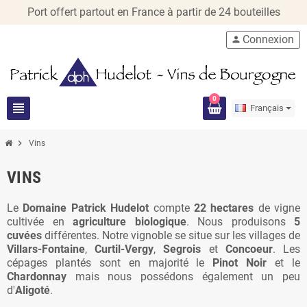
Port offert partout en France à partir de 24 bouteilles
Connexion
person
0
view_headline
Français
chevron_right
Vins
VINS
Le
Domaine Patrick Hudelot
compte
22 hectares
de vigne
cultivée en
agriculture biologique
. Nous produisons
5
cuvées
différentes. Notre vignoble se situe sur les villages de
Villars-Fontaine
,
Curtil-Vergy
,
Segrois
et
Concoeur
. Les
cépages plantés sont en majorité le
Pinot Noir
et le
Chardonnay
mais nous possédons également un peu
d'
Aligoté
.