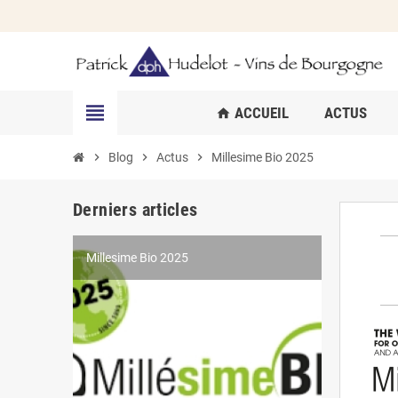
view_headline
ACCUEIL
ACTUS
home
chevron_right
Blog
chevron_right
Actus
chevron_right
Millesime Bio 2025
Derniers articles
Millesime Bio 2025
Concours International des Vins de Lyon
Fermeture estivale du domaine
Concours Mondiale des Féminalises