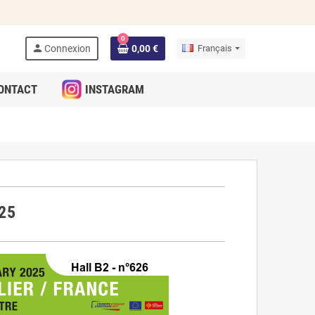
0
person
Connexion
0,00 €
Français
ONTACT
INSTAGRAM
025